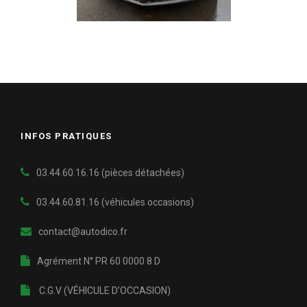
INFOS PRATIQUES
03.44.60.16.16 (pièces détachées)
03.44.60.81.16
(véhicules occasions)
contact@autodico.fr
Agrément N° PR 60 0000 8 D
C.G.V (VÉHICULE D’OCCASION)