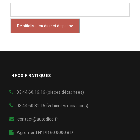
b
l
i
Réinitialisation du mot de passe
g
a
t
o
i
INFOS PRATIQUES
r
e
03.44.60.16.16 (pièces détachées)
03.44.60.81.16
(véhicules occasions)
contact@autodico.fr
Agrément N° PR 60 0000 8 D